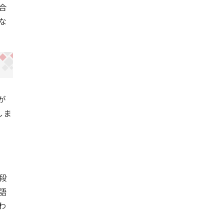
合
な
が
しま
段
語
わ