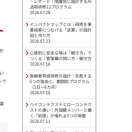
ーレポート｜階層別に設計するAI
活用研修12プログラム
2026.07.28
インパクトマップとは｜研修を事
業成果につなげる「逆算」の設計
図と作り方
2026.07.23
か
心理的に安全な場は「聞き方」で
つくる｜管理職の問い方・聞き方
2026.07.16
い
後継者育成研修の設計｜失敗する
うで
5つの理由と、期間別プログラム
（1日〜6カ月）
2026.07.16
実
ハイコンテクストとローコンテク
ストの違い｜外国籍メンバーと働
く「前提」が壊れる5つの場面
2026.07.11