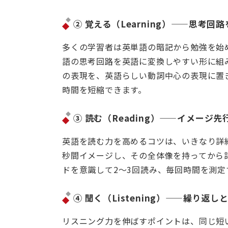
② 覚える（Learning）——思考
多くの学習者は英単語の暗記から勉強を始
語の思考回路を英語に変換しやすい形に組
の表現を、英語らしい動詞中心の表現に置
時間を短縮できます。
③ 読む（Reading）——イメージ
英語を読む力を高めるコツは、いきなり詳
秒間イメージし、その全体像を持ってから
ドを意識して2〜3回読み、毎回時間を測
④ 聞く（Listening）——繰り返
リスニング力を伸ばすポイントは、同じ短