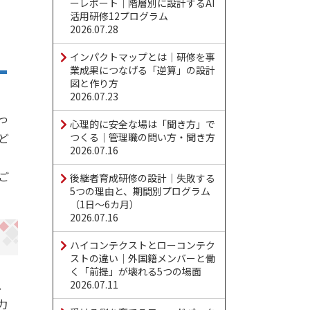
ーレポート｜階層別に設計するAI
活用研修12プログラム
2026.07.28
インパクトマップとは｜研修を事
業成果につなげる「逆算」の設計
図と作り方
2026.07.23
っ
心理的に安全な場は「聞き方」で
ど
つくる｜管理職の問い方・聞き方
2026.07.16
ご
後継者育成研修の設計｜失敗する
5つの理由と、期間別プログラム
（1日〜6カ月）
2026.07.16
ハイコンテクストとローコンテク
ストの違い｜外国籍メンバーと働
く「前提」が壊れる5つの場面
、
2026.07.11
力