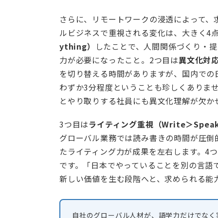
さらに、リモートワークの浸透によって、
ルビジネスで重視される変化は、大きく4
ything）
したことで、人間関係づくり・提
力が必要になったこと。2つ目は
異文化対応の
を切り替える時間がありますが、国内での
わずか3分程度ということも珍しくありま
とやり取りする社員にも異文化理解が欠か
3つ目は
ライティング重視（Write＞Spea
グローバル業務では読み書きの時間が圧倒
たライティング力が成果を左右します。4
です。「日本でやっていることを別の言語
新しい価値を生む段階へと、求められる能
自社のグローバル人材が、語学力だけでなく