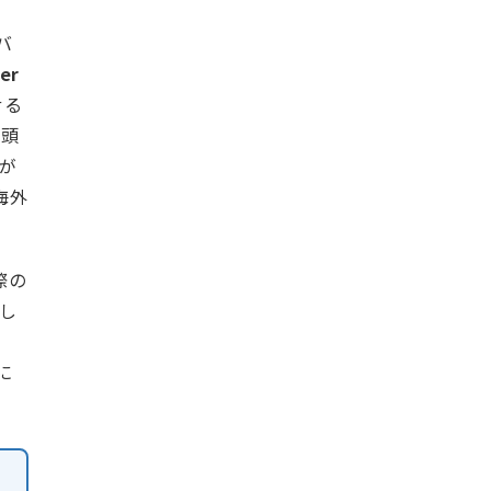
バ
er
せる
に頭
が
海外
際の
し
）
に