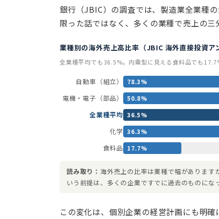
銀行（JBIC）の調査では、製造業全業種
限った話ではなく、多くの業種で売上の三
業種別の海外売上高比率（JBIC 海外直接投資アン
全業種平均でも36.5%。内需型に見える食料品でも17.
自動車（組立）
78.3%
電機・電子（部品）
50.8%
全業種平均
36.5%
化学
36.3%
食料品
17.7%
読み取り：
海外売上の比率は業種で幅がありますが
いう前提は、多くの企業ですでに過去のものにな
この変化は、個別企業の経営計画にも明確