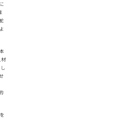
に
ま
舵
よ
本
人材
まし
せ
的
を