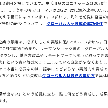
上3兆円を掲げています。生活用品のユニチャームは2030年
とし、しょうゆのキッコーマンは2022年度に海外比率68.9%
支える構図になっています。いずれも、海外を前提に経営の
だ発想の転換については、
グローバル人材育成の成功条件
で
企業の意識は、必ずしもこの実態に追いついていません。日
・TOEIC重視に始まり、リーマンショック後の「グローバル
ルダウンし、働き方改革やリモートワークへ関心が移ってき
修」という古い等式のまま止まっている企業が少なくありま
かで本当に必要なのは、語学にとどまらない実践力の育成で
め方と陥りやすい失敗は
グローバル人材育成の進め方
で具体
果が出ない」という前提に立ち、誰に何をどう育成し、成果
ます。