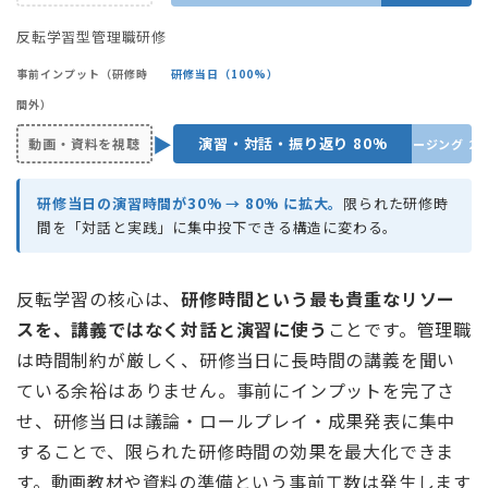
反転学習型管理職研修
事前インプット（研修時
研修当日（100%）
間外）
▶
演習・対話・振り返り 80%
動画・資料を視聴
クロージング 20
研修当日の演習時間が30% → 80% に拡大。
限られた研修時
間を「対話と実践」に集中投下できる構造に変わる。
反転学習の核心は、
研修時間という最も貴重なリソー
スを、講義ではなく対話と演習に使う
ことです。管理職
は時間制約が厳しく、研修当日に長時間の講義を聞い
ている余裕はありません。事前にインプットを完了さ
せ、研修当日は議論・ロールプレイ・成果発表に集中
することで、限られた研修時間の効果を最大化できま
す。動画教材や資料の準備という事前工数は発生します