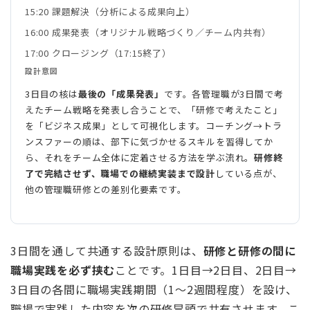
15:20 課題解決（分析による成果向上）
16:00 成果発表（オリジナル戦略づくり／チーム内共有）
17:00 クロージング（17:15終了）
設計意図
3日目の核は
最後の「成果発表」
です。各管理職が3日間で考
えたチーム戦略を発表し合うことで、「研修で考えたこと」
を「ビジネス成果」として可視化します。コーチング→トラ
ンスファーの順は、部下に気づかせるスキルを習得してか
ら、それをチーム全体に定着させる方法を学ぶ流れ。
研修終
了で完結させず、職場での継続実装まで設計
している点が、
他の管理職研修との差別化要素です。
3日間を通して共通する設計原則は、
研修と研修の間に
職場実践を必ず挟む
ことです。1日目→2日目、2日目→
3日目の各間に職場実践期間（1〜2週間程度）を設け、
職場で実践した内容を次の研修冒頭で共有させます。こ