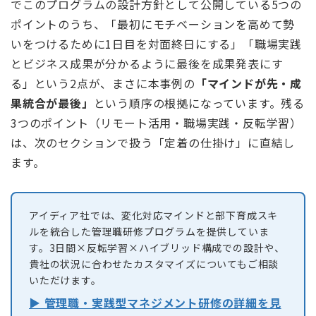
でこのプログラムの設計方針として公開している5つの
ポイントのうち、「最初にモチベーションを高めて勢
いをつけるために1日目を対面終日にする」「職場実践
とビジネス成果が分かるように最後を成果発表にす
る」という2点が、まさに本事例の
「マインドが先・成
果統合が最後」
という順序の根拠になっています。残る
3つのポイント（リモート活用・職場実践・反転学習）
は、次のセクションで扱う「定着の仕掛け」に直結し
ます。
アイディア社では、変化対応マインドと部下育成スキ
ルを統合した管理職研修プログラムを提供していま
す。3日間×反転学習×ハイブリッド構成での設計や、
貴社の状況に合わせたカスタマイズについてもご相談
いただけます。
▶ 管理職・実践型マネジメント研修の詳細を見