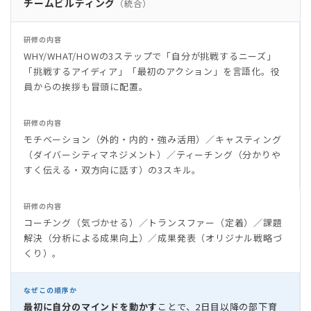
チームビルディング
（統合）
研修の内容
WHY/WHAT/HOWの3ステップで「自分が挑戦するニーズ」
「挑戦するアイディア」「最初のアクション」を言語化。役
員からの挨拶も冒頭に配置。
研修の内容
モチベーション（外的・内的・強み活用）／キャスティング
（ダイバーシティマネジメント）／ティーチング（分かりや
すく伝える・双方向に話す）の3スキル。
研修の内容
コーチング（気づかせる）／トランスファー（定着）／課題
解決（分析による成果向上）／成果発表（オリジナル戦略づ
くり）。
なぜこの順序か
最初に自分のマインドを動かす
ことで、2日目以降の部下育