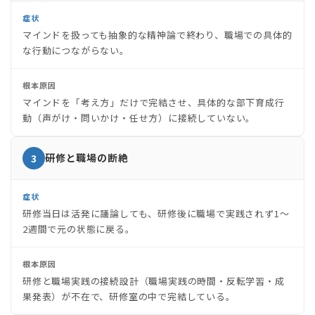
症状
マインドを扱っても抽象的な精神論で終わり、職場での具体的
な行動につながらない。
根本原因
マインドを「考え方」だけで完結させ、具体的な部下育成行
動（声がけ・問いかけ・任せ方）に接続していない。
研修と職場の断絶
3
症状
研修当日は活発に議論しても、研修後に職場で実践されず1〜
2週間で元の状態に戻る。
根本原因
研修と職場実践の接続設計（職場実践の時間・反転学習・成
果発表）が不在で、研修室の中で完結している。