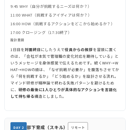
9:45 WHY（自分が挑戦するニーズは何か？）
11:00 WHAT（挑戦するアイディアは何か？）
16:00 HOW（挑戦するアクションをどこから始めるか？）
17:00 クロージング（17:30終了）
設計意図
1日目を
対面終日
にしたうえで
役員からの挨拶
を冒頭に置く
のは、「会社が本気で管理職の変化対応を期待している」と
いうメッセージを身体感覚で伝えるためです。続くWHY→W
HAT→HOWの順は、「なぜ挑戦が必要か」を腹落ちさせてか
ら「何を挑戦するか」「どう始めるか」を設計させる流れ。
マインド研修が精神論で終わる失敗パターンを避けるため
に、
研修の最後に1人ひとりが具体的なアクションを言語化
して持ち帰る
構造としました。
部下育成（スキル）
DAY 2
リモート