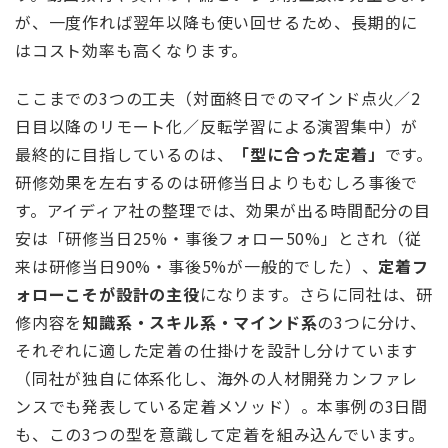
が、一度作れば翌年以降も使い回せるため、長期的に
はコスト効率も高くなります。
ここまでの3つの工夫（対面終日でのマインド点火／2
日目以降のリモート化／反転学習による演習集中）が
最終的に目指しているのは、
「型に合った定着」
です。
研修効果を左右するのは研修当日よりもむしろ事後で
す。アイディア社の整理では、効果が出る時間配分の目
安は「研修当日25%・事後フォロー50%」とされ（従
来は研修当日90%・事後5%が一般的でした）、
定着フ
ォローこそが設計の主役
になります。さらに同社は、研
修内容を
知識系・スキル系・マインド系
の3つに分け、
それぞれに適した定着の仕掛けを設計し分けています
（同社が独自に体系化し、海外の人材開発カンファレ
ンスでも発表している定着メソッド）。本事例の3日間
も、この3つの型を意識して定着を組み込んでいます。