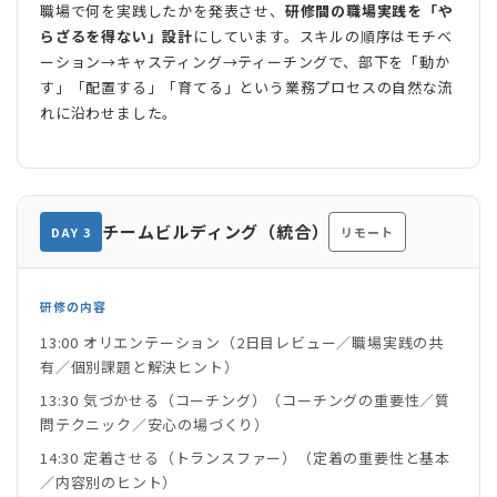
職場で何を実践したかを発表させ、
研修間の職場実践を「や
らざるを得ない」設計
にしています。スキルの順序はモチベ
ーション→キャスティング→ティーチングで、部下を「動か
す」「配置する」「育てる」という業務プロセスの自然な流
れに沿わせました。
チームビルディング（統合）
DAY 3
リモート
研修の内容
13:00 オリエンテーション（2日目レビュー／職場実践の共
有／個別課題と解決ヒント）
13:30 気づかせる（コーチング）（コーチングの重要性／質
問テクニック／安心の場づくり）
14:30 定着させる（トランスファー）（定着の重要性と基本
／内容別のヒント）