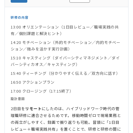
研修の内容
13:00 オリエンテーション（1日目レビュー／職場実践の共
有／個別課題と解決ヒント）
14:20 モチベーション（外的モチベーション／内的モチベー
ション／強みを活かす実行計画）
15:10 キャスティング（ダイバーシティマネジメント／ダイ
バーシティカオス／キャスティング）
15:40 ティーチング（分かりやすく伝える／双方向に話す）
16:50 アクションプラン
17:00 クロージング（17:15終了）
設計意図
2日目を
リモート
にしたのは、ハイブリッドワーク時代の管
理職研修に適合させるためです。移動時間ゼロで現場業務と
の両立がしやすく、録画で振り返りも可能。冒頭に「1日目
レビュー＋職場実践共有」を置くことで、研修と研修の間に