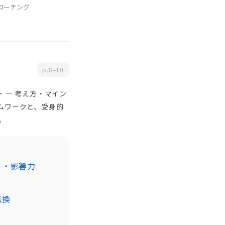
コーチング
p.8–10
 — 考え方・マイン
レームワークと、受身的
。
ト・影響力
転換