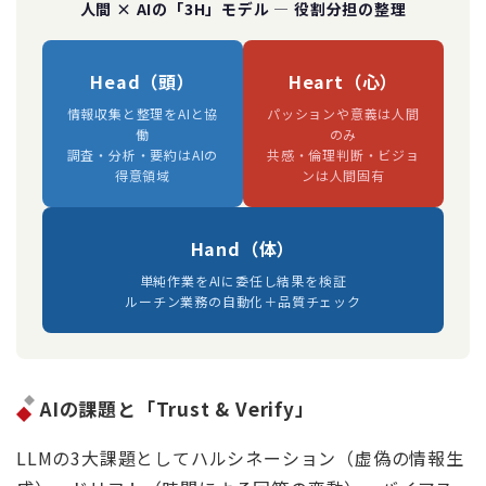
人間 × AIの「3H」モデル ― 役割分担の整理
Head（頭）
Heart（心）
情報収集と整理をAIと協
パッションや意義は人間
働
のみ
調査・分析・要約はAIの
共感・倫理判断・ビジョ
得意領域
ンは人間固有
Hand（体）
単純作業をAIに委任し結果を検証
ルーチン業務の自動化＋品質チェック
AIの課題と「Trust & Verify」
LLMの3大課題としてハルシネーション（虚偽の情報生