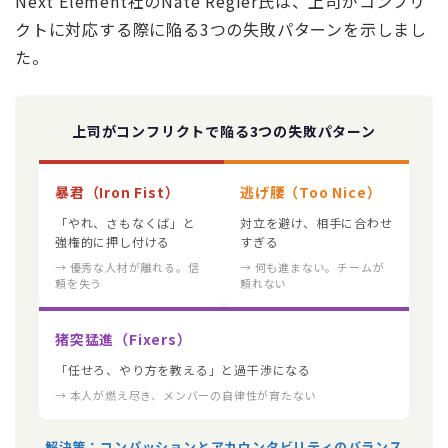
Next Element社のNate Regier氏は、上司がコンフリ
クトに対応する際に陥る3つの失敗パターンを示しまし
た。
上司がコンフリクトで陥る3つの失敗パターン
暴君（Iron Fist）
逃げ腰（Too Nice）
「やれ、さもなくば」と
対立を避け、相手に合わせ
強権的に押し付ける
すぎる
→ 優秀な人材が離れる。信
→ 何も進まない。チームが
頼を失う
頼れない
猪突猛進（Fixers）
「任せろ、やり方を教える」と過干渉になる
→ 本人が燃え尽き、メンバーの自律性が育たない
解決策：コンパッションとアカウンタビリティのバランス