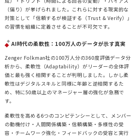
成）・ドリフト（時間による回答の変動）・バイアス
（偏り）が挙げられました。これらに対する現実的な
対策として「信頼するが検証する（Trust & Verify）」
の習慣を組織に定着させることが不可欠です。
AI時代の柔軟性：100万人のデータが示す真実
Zenger Folkman社の100万人分の360度評価データ分
析から、柔軟性（Adaptability）がリーダーの全体評
価と最も強く相関することが判明しました。しかし柔
軟性はデジタルスキルと同様に年齢と逆相関するた
め、特に50歳以上のマネージャー層の強化が急務で
す。
柔軟性を高める6つのコンピテンシーとして、メンバー
の動機付け・人間関係構築・信頼構築・多様性の受
容・チームワーク強化・フィードバックの受容と実行