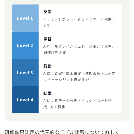
反応
Level 1
AIチャットボットによるアンケート収集・
分析
学習
Level 2
AIロールプレイシミュレーションでスキル
到達度を測定
行動
Level 3
AIによる実行計画策定・進捗管理・上司向
けチェックリスト自動生成
結果
Level 4
AIによるデータ分析・ダッシュボード作
成・ROI算出
研修効果測定の代表的なモデル比較について詳しく