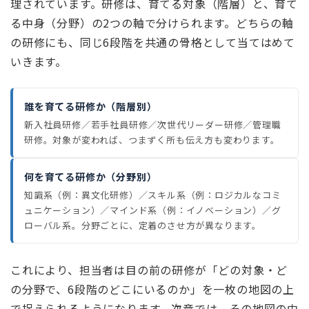
理されています。研修は、育てる対象（階層）と、育て
る中身（分野）の2つの軸で分けられます。どちらの軸
の研修にも、同じ6段階を共通の骨格として当てはめて
いきます。
誰を育てる研修か（階層別）
新入社員研修／若手社員研修／次世代リーダー研修／管理職
研修。対象が変われば、つまずく所も伝え方も変わります。
何を育てる研修か（分野別）
知識系（例：異文化研修）／スキル系（例：ロジカルなコミ
ュニケーション）／マインド系（例：イノベーション）／グ
ローバル系。分野ごとに、定着のさせ方が異なります。
これにより、担当者は目の前の研修が「どの対象・ど
の分野で、6段階のどこにいるのか」を一枚の地図の上
で捉えられるようになります。次章では、その地図の中