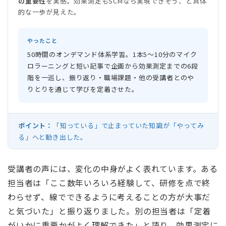
の重要性
を実感。効果測定もSCMなら実現できそう、と具体
的な一歩が見えた。
やったこと
50時間のオンデマンド体系学習。1本5〜10分のマイク
ロラーニングと短い記事で企画から効果測定までの6段
階を一巡し、振り返り・職場課題・他の受講者とのや
りとりを通じて学びを定着させた。
ポイント：
「知っている」で止まっていた知識が「やってみ
る」へと動き出した。
受講者の声には、変化の中身がよく表れています。ある
担当者は「ここ数年いろいろ経験して、研修を点で終
わらせず、線でできるように考えることの方が大事だ
と気づいた」と振り返りました。別の担当者は「定着
がいかに重要かがよく理解できた」と語り、効果測定に