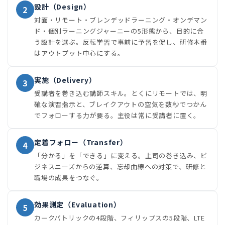
設計（Design）
2
対面・リモート・ブレンデッドラーニング・オンデマン
ド・個別ラーニングジャーニーの5形態から、目的に合
う設計を選ぶ。反転学習で事前に予習を促し、研修本番
はアウトプット中心にする。
実施（Delivery）
3
受講者を巻き込む講師スキル。とくにリモートでは、明
確な演習指示と、ブレイクアウトの空気を数秒でつかん
でフォローする力が要る。主役は常に受講者に置く。
定着フォロー（Transfer）
4
「分かる」を「できる」に変える。上司の巻き込み、ビ
ジネスニーズからの逆算、忘却曲線への対策で、研修と
職場の成果をつなぐ。
効果測定（Evaluation）
5
カークパトリックの4段階、フィリップスの5段階、LTE