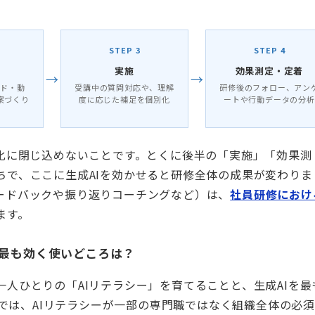
STEP 3
STEP 4
実施
効果測定・定着
→
→
イド・動
受講中の質問対応や、理解
研修後のフォロー、アン
案づくり
度に応じた補足を個別化
ートや行動データの分析
率化に閉じ込めないことです。とくに後半の「実施」「効果測
ちで、ここに生成AIを効かせると研修全体の成果が変わりま
ードバックや振り返りコーチングなど）は、
社員研修におけ
ます。
、最も効く使いどころは？
人ひとりの「AIリテラシー」を育てることと、生成AIを最
5では、AIリテラシーが一部の専門職ではなく組織全体の必