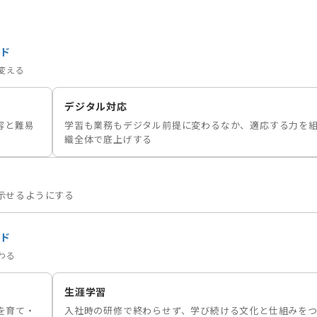
ンド
変える
デジタル対応
容と難易
学習も業務もデジタル前提に変わるなか、適応する力を
織全体で底上げする
示せるようにする
ド
わる
生涯学習
を育て・
入社時の研修で終わらせず、学び続ける文化と仕組みを