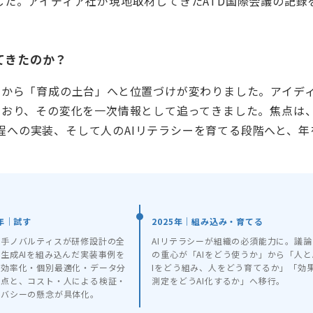
した。アイディア社が現地取材してきたATD国際会議の記録
。
てきたのか？
」から「育成の土台」へと位置づけが変わりました。アイデ
ており、その変化を一次情報として追ってきました。焦点は
程への実装、そして人のAIリテラシーを育てる段階へと、年
4年｜試す
2025年｜組み込み・育てる
大手ノバルティスが研修設計の全
AIリテラシーが組織の必須能力に。議論
生成AIを組み込んだ実装事例を
の重心が「AIをどう使うか」から「人と
。効率化・個別最適化・データ分
Iをどう組み、人をどう育てるか」「効
利点と、コスト・人による検証・
測定をどうAI化するか」へ移行。
イバシーの懸念が具体化。