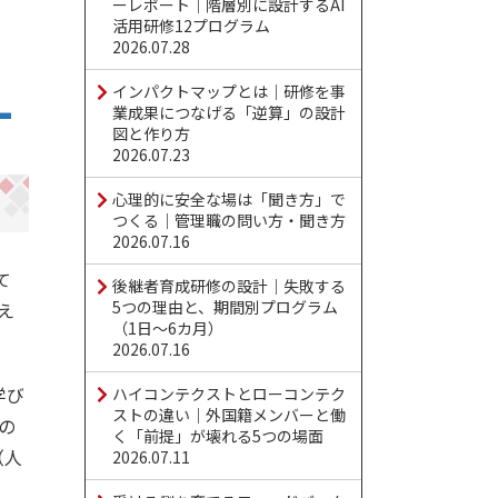
ーレポート｜階層別に設計するAI
活用研修12プログラム
2026.07.28
インパクトマップとは｜研修を事
業成果につなげる「逆算」の設計
図と作り方
2026.07.23
心理的に安全な場は「聞き方」で
つくる｜管理職の問い方・聞き方
2026.07.16
て
後継者育成研修の設計｜失敗する
5つの理由と、期間別プログラム
え
（1日〜6カ月）
2026.07.16
学び
ハイコンテクストとローコンテク
ストの違い｜外国籍メンバーと働
の
く「前提」が壊れる5つの場面
（人
2026.07.11