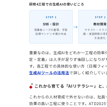
研修4工程での生成AIの使いどころ
STEP 1
STEP 2
分析・設計
教材開発
→
受講者ニーズの整理、学習
テキスト・スラ
目標やシナリオ案の作成
画・演習問題の草
を高速化
重要なのは、生成AIをどれか一工程の効
定・定着」は人手が足りず後回しになりが
す。各工程での具体的な使い方（日報フィ
生成AIツールの活用法
で詳しく紹介してい
これから育てる「AIリテラシー」と
これからの人材育成で外せないのは、社員一
効果の高い工程に使うことです。ATD202