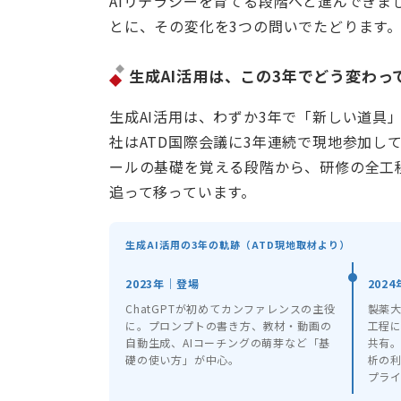
AIリテラシーを育てる段階へと進んできま
とに、その変化を3つの問いでたどります
生成AI活用は、この3年でどう変わっ
生成AI活用は、わずか3年で「新しい道具
社はATD国際会議に3年連続で現地参加し
ールの基礎を覚える段階から、研修の全工
追って移っています。
生成AI活用の3年の軌跡（ATD現地取材より）
2023年｜登場
202
ChatGPTが初めてカンファレンスの主役
製薬
に。プロンプトの書き方、教材・動画の
工程に
自動生成、AIコーチングの萌芽など「基
共有
礎の使い方」が中心。
析の
プラ