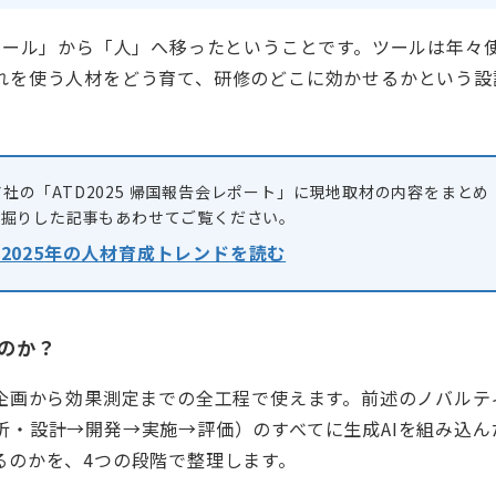
ツール」から「人」へ移ったということです。ツールは年々
れを使う人材をどう育て、研修のどこに効かせるかという設
社の「ATD2025 帰国報告会レポート」に現地取材の内容をまとめ
深掘りした記事もあわせてご覧ください。
 2025年の人材育成トレンドを読む
うのか？
、企画から効果測定までの全工程で使えます。前述のノバルテ
析・設計→開発→実施→評価）のすべてに生成AIを組み込ん
るのかを、4つの段階で整理します。