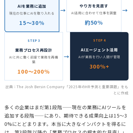
やり方を見直す
AIを業務に追加
→
→
AI活用に合わせて仕事を調整
現在の仕事にAIを取り入れる
約50%
15〜30%
STEP 4
STEP 3
AIエージェント活用
業務プロセス再設計
→
AIが業務を行い人間が管理
AIと共に働く前提で業務を再構
築
300%+
100〜200%
出典：The Josh Bersin Company「2025年のHR予測と重要課題」をも
とに作成
多くの企業はまだ第1段階——現在の業務にAIツールを
追加する段階——にあり、期待できる成果向上は15〜3
0%にとどまります。本当に大きなインパクトを得るに
は、第3段階以降の「業務プロセスの根本的な見直し」