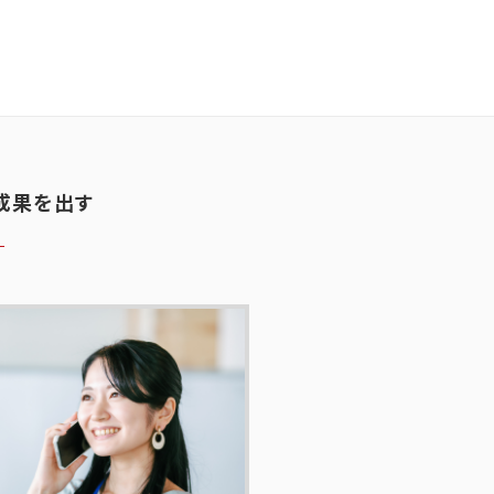
。
成果を出す