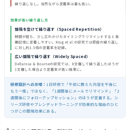
繰り返しなし。当然ながら定着率は最も低い。
効果が高い繰り返し方
間隔を空けて繰り返す（Spaced Repetition）
時間が経ち、少し忘れかけたタイミングでリマインドすると長
期記憶に定着しやすい。Krug et al.の研究では即座の繰り返し
に対し約1.5倍の定着率を記録。
広い間隔で繰り返す（Widely Spaced）
Dellarosa & Bourneの研究では、8文離して繰り返したほうが
1文離した場合より定着率が高い結果に。
研修設計への示唆：
1日研修で「午前に教えた内容を午後に
もう一度」ではなく、「1週間後にメールでリマインド」「2
週間後にフォローアップセッション」のほうが定着する。シ
リーズ研修やブレンデッドラーニングが効果的な理由のひと
つがこの間隔効果にある。