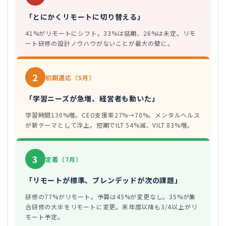
「とにかくリモートに切り替える」
41%がリモートにシフト。33%は延期、26%は未定。リモ
ート研修の設計ノウハウがないことが最大の壁に。
2
初期適応（5月）
「学習ニーズが急増、経営者も動いた」
学習時間130%増。CEO支援率27%→70%。メンタルヘルス
が新テーマとして浮上。短期でILT 54%減、VILT 83%増。
3
定着（7月）
「リモートが標準、ブレンデッドが次の課題」
研修の77%がリモート。予算は45%が変更なし。35%が集
合研修の大半をリモートに変更。来年度以降も3/4以上がリ
モート予定。