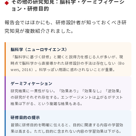
その他の研究知見：脳科学・ゲーミフィケーシ
ョン・研修目的
報告会ではほかにも、研修設計者が知っておくべき研
究知見が複数紹介されました。
脳科学（ニューロサイエンス）
「脳科学に基づく研修」と聞くと説得力を感じる人が多いが、現
時点で脳科学から直接導かれた研修設計の手法は存在しない（Bo
wers, 2016）。科学っぽい用語に惑わされないことが重要。
ゲーミフィケーション
研究結果に一貫性がない。「効果あり」「効果なし」「逆効果」
の研究がそれぞれ存在する。エンゲージメントは上がるがテスト
結果は下がる、という複雑な結果もある。
研修目的の提示
冒頭に研修目的を明確に伝えると、目的に関連する内容の学習効
果は高まる。ただし目的に含まれない内容の学習効果は下がる。