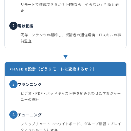
リモートで達成できるか？ 困難なら「やらない」判断も必
要
2
現状把握
既存コンテンツの棚卸し、受講者の通信環境・ITスキルの事
前監査
▼
設計（どうリモートに変換するか？）
PHASE B
3
プランニング
ビデオ・PDF・ポッドキャスト等を組み合わせた学習ジャー
ニーの設計
4
チューニング
フリップチャート→ホワイトボード、グループ演習→ブレイ
クアウトルームに変換