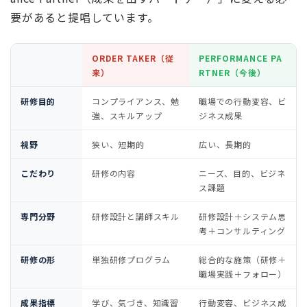
要があると提唱しています。
ORDER TAKER（従
PERFORMANCE PA
来）
RTNER（今後）
研修目的
コンプライアンス、勉
職場での行動変容、ビ
強、スキルアップ
ジネス成果
視野
狭い、短期的
広い、長期的
こだわり
研修の内容
ニーズ、目的、ビジネ
ス課題
専門分野
研修設計と講師スキル
研修設計＋システム思
考＋コンサルティング
研修の形
単独研修プログラム
総合的な施策（研修＋
職場実践＋フォロー）
成果指標
学び、気づき、知識習
行動変容、ビジネス成