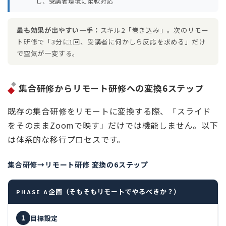
し、受講者環境に柔軟対応
最も効果が出やすい一手：
スキル2「巻き込み」。次のリモー
ト研修で「3分に1回、受講者に何かしら反応を求める」だけ
で空気が一変する。
集合研修からリモート研修への変換6ステップ
既存の集合研修をリモートに変換する際、「スライド
をそのままZoomで映す」だけでは機能しません。以下
は体系的な移行プロセスです。
集合研修→リモート研修 変換の6ステップ
企画（そもそもリモートでやるべきか？）
PHASE A
1
目標設定