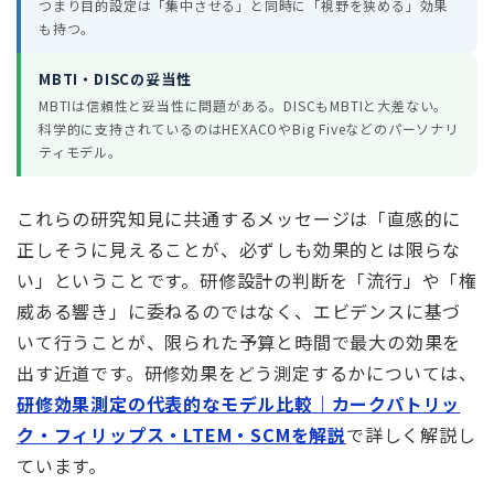
つまり目的設定は「集中させる」と同時に「視野を狭める」効果
も持つ。
MBTI・DISCの妥当性
MBTIは信頼性と妥当性に問題がある。DISCもMBTIと大差ない。
科学的に支持されているのはHEXACOやBig Fiveなどのパーソナリ
ティモデル。
これらの研究知見に共通するメッセージは「直感的に
正しそうに見えることが、必ずしも効果的とは限らな
い」ということです。研修設計の判断を「流行」や「権
威ある響き」に委ねるのではなく、エビデンスに基づ
いて行うことが、限られた予算と時間で最大の効果を
出す近道です。研修効果をどう測定するかについては、
研修効果測定の代表的なモデル比較｜カークパトリッ
ク・フィリップス・LTEM・SCMを解説
で詳しく解説し
ています。