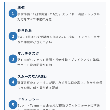
準備
1
事前準備7：研修実施3の配分。スライド・演習・トラブル
対応をすべて事前に用意
巻き込み
2
3分に1回は必ず受講者を巻き込む。投票・チャット・挙手
など手段は小さくてよい
マルチタスク
3
話しながらチャット確認・投票起動・ブレイクアウト準備。
サポート役の配置が有効
スムーズなAV進行
4
画面共有のオン・オフが鍵。カメラは目の高さ、前からの柔
らかい光、顔〜肩が映る距離
ITリテラシー
5
Zoom・Teams・Webexなど複数プラットフォームに精通