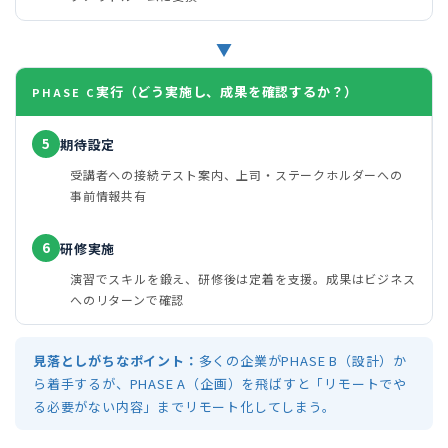
▼
実行（どう実施し、成果を確認するか？）
PHASE C
5
期待設定
受講者への接続テスト案内、上司・ステークホルダーへの
事前情報共有
6
研修実施
演習でスキルを鍛え、研修後は定着を支援。成果はビジネス
へのリターンで確認
見落としがちなポイント：
多くの企業がPHASE B（設計）か
ら着手するが、PHASE A（企画）を飛ばすと「リモートでや
る必要がない内容」までリモート化してしまう。