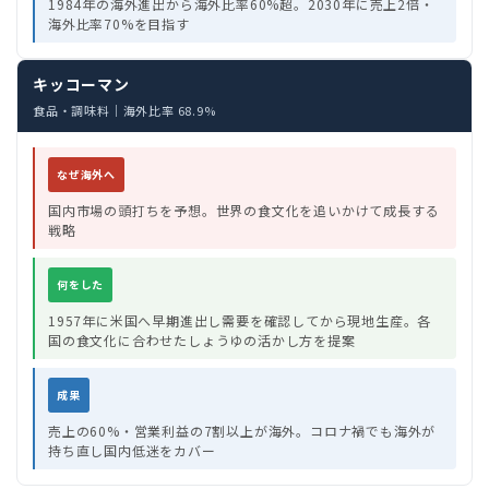
1984年の海外進出から海外比率60%超。2030年に売上2倍・
海外比率70%を目指す
キッコーマン
食品・調味料｜海外比率 68.9%
なぜ海外へ
国内市場の頭打ちを予想。世界の食文化を追いかけて成長する
戦略
何をした
1957年に米国へ早期進出し需要を確認してから現地生産。各
国の食文化に合わせたしょうゆの活かし方を提案
成果
売上の60%・営業利益の7割以上が海外。コロナ禍でも海外が
持ち直し国内低迷をカバー