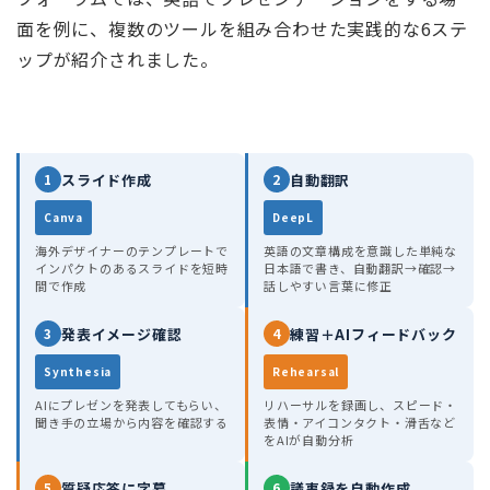
面を例に、複数のツールを組み合わせた実践的な6ステ
ップが紹介されました。
スライド作成
自動翻訳
1
2
Canva
DeepL
海外デザイナーのテンプレートで
英語の文章構成を意識した単純な
インパクトのあるスライドを短時
日本語で書き、自動翻訳→確認→
間で作成
話しやすい言葉に修正
発表イメージ確認
練習＋AIフィードバック
3
4
Synthesia
Rehearsal
AIにプレゼンを発表してもらい、
リハーサルを録画し、スピード・
聞き手の立場から内容を確認する
表情・アイコンタクト・滑舌など
をAIが自動分析
質疑応答に字幕
議事録を自動作成
5
6