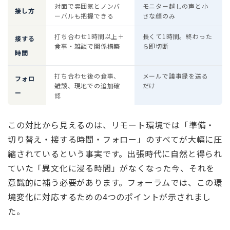
対面で雰囲気とノンバ
モニター越しの声と小
接し方
ーバルも把握できる
さな顔のみ
打ち合わせ1時間以上＋
長くて1時間。終わった
接する
食事・雑談で関係構築
ら即切断
時間
打ち合わせ後の食事、
メールで議事録を送る
フォロ
雑談、現地での追加確
だけ
ー
認
この対比から見えるのは、リモート環境では「準備・
切り替え・接する時間・フォロー」のすべてが大幅に圧
縮されているという事実です。出張時代に自然と得られ
ていた「異文化に浸る時間」がなくなった今、それを
意識的に補う必要があります。フォーラムでは、この環
境変化に対応するための4つのポイントが示されまし
た。