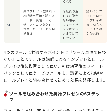
くなる
英語プレゼンを録画→
何度繰り返
講師インプ
AIが総合評価・話すス
しても飽き
ット＋ロー
ピード・表情・口ぐ
ない相手。
ルプレイの
AI
せ・アイコンタクト・
フィードバ
後に補完と
滑舌・キーワードを自
ックがデジ
して使うの
動分析
タルで比較
が効果的
しやすい
4つのツールに共通するポイントは「ツール単体で使わ
ない」ことです。VRは講師によるインプットとロール
プレイの後に復習として使い、AIは練習後のフィード
バックとして使う。どのツールも、講師による指導や
ロールプレイと組み合わせて初めて効果を発揮します。
ツールを組み合わせた英語プレゼンの6ステッ
プ
フォーラムでは、英語でプレゼンテーションをする場