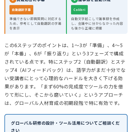
自動翻訳字幕
Colibri
準備できない即興質問に対応する
自動文字起こしで議事録を作成
ため、参考として自動翻訳の字幕
し、会議中に分からなかった内容
を表示
も後から正確に把握
この6ステップのポイントは、1〜3が「準備」、4〜5
が「本番」、6が「振り返り」という3フェーズで構成
されている点です。特にステップ2（自動翻訳）とステ
ップ4（AIフィードバック）は、語学力がまだ十分でな
い受講者にとって心理的なハードルを大きく下げる効
果があります。「まず60%の完成度でツールの力を借
りて形にし、そこから磨いていく」というアプローチ
は、グローバル人材育成の初期段階で特に有効です。
グローバル研修の設計・ツール活用についてご相談くだ
さい