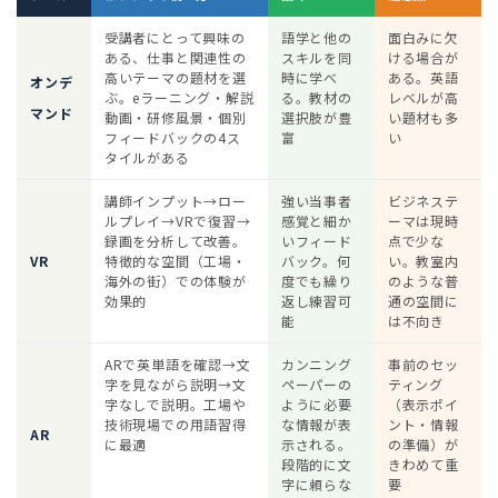
受講者にとって興味の
語学と他の
面白みに欠
ある、仕事と関連性の
スキルを同
ける場合が
高いテーマの題材を選
時に学べ
ある。英語
オンデ
ぶ。eラーニング・解説
る。教材の
レベルが高
マンド
動画・研修風景・個別
選択肢が豊
い題材も多
フィードバックの4ス
富
い
タイルがある
講師インプット→ロー
強い当事者
ビジネステ
ルプレイ→VRで復習→
感覚と細か
ーマは現時
録画を分析して改善。
いフィード
点で少な
VR
特徴的な空間（工場・
バック。何
い。教室内
海外の街）での体験が
度でも繰り
のような普
効果的
返し練習可
通の空間に
能
は不向き
ARで英単語を確認→文
カンニング
事前のセッ
字を見ながら説明→文
ペーパーの
ティング
字なしで説明。工場や
ように必要
（表示ポイ
技術現場での用語習得
な情報が表
ント・情報
AR
に最適
示される。
の準備）が
段階的に文
きわめて重
字に頼らな
要