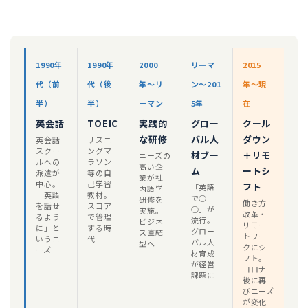
1990年
1990年
2000
リーマ
2015
代（前
代（後
年〜リ
ン〜201
年〜現
半）
半）
ーマン
5年
在
英会話
TOEIC
実践的
グロー
クール
な研修
バル人
ダウン
英会話
リスニ
スクー
ングマ
材ブー
＋リモ
ニーズの
ルへの
ラソン
高い企
ム
ートシ
派遣が
等の自
業が社
中心。
己学習
フト
「英語
内語学
「英語
教材。
で○
研修を
働き方
を話せ
スコア
○」が
実施。
改革・
るよう
で管理
流行。
ビジネ
リモー
に」と
する時
グロー
ス直結
トワー
いうニ
代
バル人
型へ
クにシ
ーズ
材育成
フト。
が経営
コロナ
課題に
後に再
びニーズ
が変化