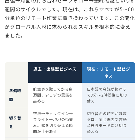
出張→対面の打ち合わせ→フォロー→最終確認という6
週間のサイクルでした。現在は、これらすべてが5〜60
分単位のリモート作業に置き換わっています。この変化
がグローバル人材に求められるスキルを根本的に変え
ました。
過去：出張型ビジネス
現在：リモート型ビジ
ネス
航空券を取ってから数
日本語の会議が終わっ
準備時
週間、少しずつ意識を
て3分〜2時間後に切り
間
高める
替え
空港→チェックイン→
切り替えの時間がほぼ
切り替
フライト→現地の街並
ゼロ。同じ画面で言語
み。頭を切り替える時
と思考モードだけ切り
え
間が十分ある
替える