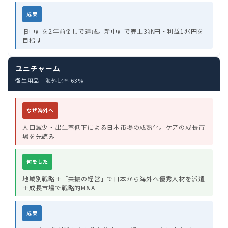
成果
旧中計を2年前倒しで達成。新中計で売上3兆円・利益1兆円を
目指す
ユニチャーム
衛生用品｜海外比率 63%
なぜ海外へ
人口減少・出生率低下による日本市場の成熟化。ケアの成長市
場を先読み
何をした
地域別戦略＋「共振の経営」で日本から海外へ優秀人材を派遣
＋成長市場で戦略的M&A
成果