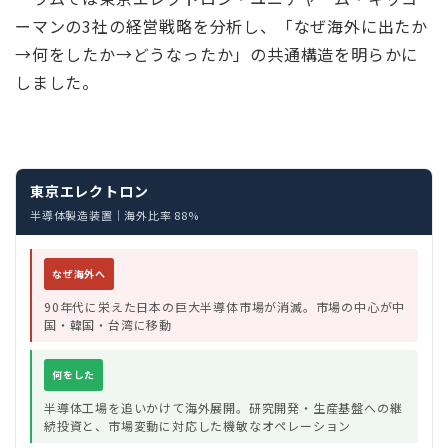
ーマンの3社の経営戦略を分析し、「なぜ海外に出たか
→何をしたか→どうなったか」の共通構造を明らかに
しました。
東京エレクトロン
半導体製造装置｜海外比率 88%
なぜ海外へ
90年代に栄えた日本の巨大半導体市場が消滅。市場の中心が中
国・韓国・台湾に移動
何をした
半導体工場を追いかけて海外展開。研究開発・生産基盤への継
続投資と、市場変動に対応した機敏なオペレーション