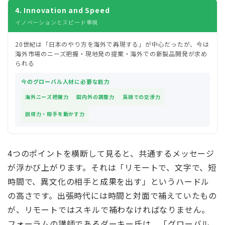
4. Innovation and Speed
イノベーションとスピード重視
20世紀は「日本のやり方を海外で再現する」が中心だったが、今は
海外市場のニーズ把握・現地発の提案・海外での新製品開発が求め
られる
今のグローバル人材に必要な能力
海外ニーズ把握力
国内外の調整力
英語での交渉力
説得力・相手を動かす力
4つのポイントを横断して見ると、共通するメッセージ
が浮かび上がります。それは「リモートで、文字で、短
時間で、異文化の相手と成果を出す」というハードル
の高さです。出張時代には時間と対面で補えていたもの
が、リモートではスキルで補わなければなりません。
フォーラムの講師であるダーキー氏は、「グローバル